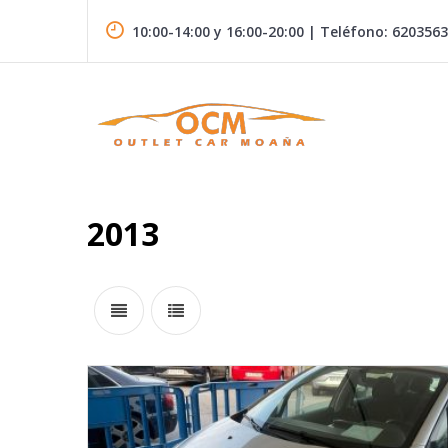
Skip
to
10:00-14:00 y 16:00-20:00 | Teléfono: 620356
content
Vehículos de segunda mano en el Morrazo
OUTLET CAR MOAÑA
2013