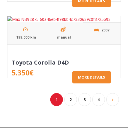
MORE DETAILS
2007
199.000 km
manual
Toyota Corolla D4D
5.350
€
MORE DETAILS
1
2
3
4