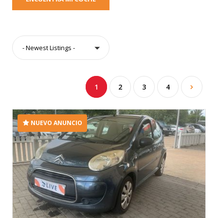
- Newest Listings -
1
2
3
4
NUEVO ANUNCIO