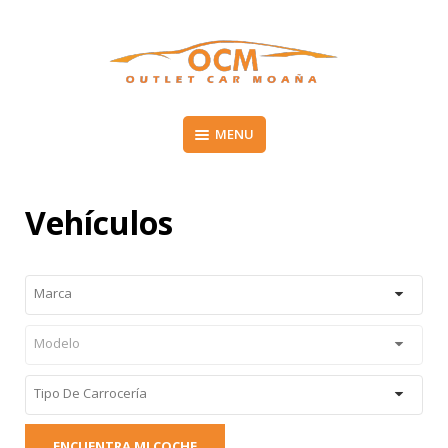
Skip
to
content
Vehículos de segunda mano en el Morrazo
MENU
OUTLET CAR MOAÑA
Vehículos
Marca
Modelo
Tipo De Carrocería
ENCUENTRA MI COCHE