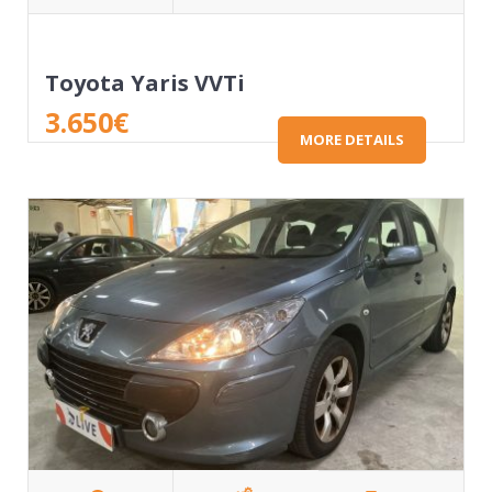
Toyota Yaris VVTi
3.650
€
MORE DETAILS