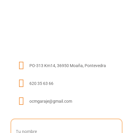
PO-313 Km14, 36950 Moaña, Pontevedra
620 35 63 66
ocmgaraje@gmail.com
Tu nombre