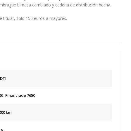
Embrague bimasa cambiado y cadena de distribución hecha.
e titular, solo 150 euros a mayores.
CDTI
0
€
Financiado 7650
000 km
ro