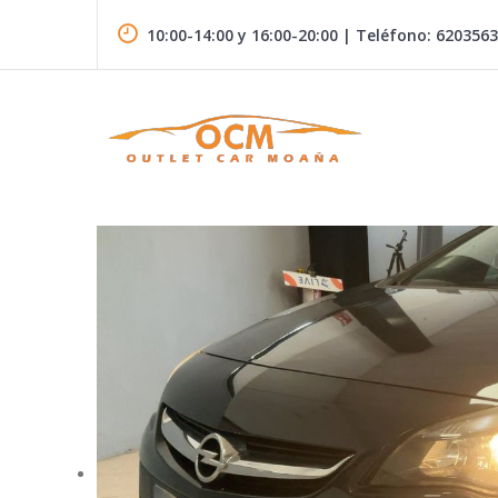
Skip
to
10:00-14:00 y 16:00-20:00 | Teléfono: 620356
content
Vehículos de segunda mano en el Morrazo
OUTLET CAR MOAÑA