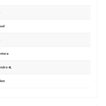
ual
antera
lindro 4L
/km