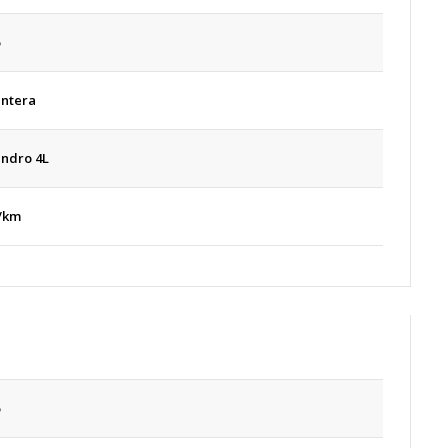
antera
lindro 4L
/km