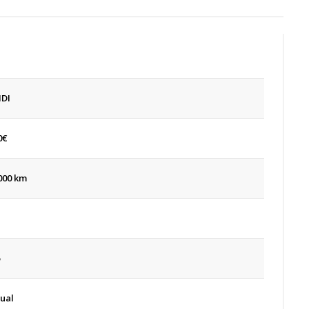
HDI
0
€
000 km
ual