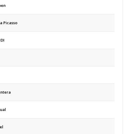
oen
a Picasso
HDI
antera
ual
el