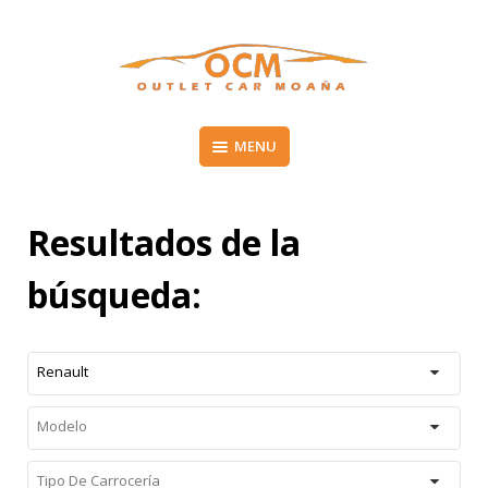
Skip
to
content
Vehículos de segunda mano en el Morrazo
MENU
OUTLET CAR MOAÑA
Resultados de la
búsqueda:
Renault
Modelo
Tipo De Carrocería